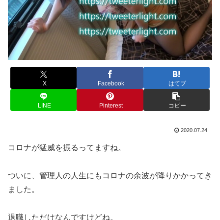
X
Facebook
はてブ
LINE
Pinterest
コピー
2020.07.24
コロナが猛威を振るってますね。
ついに、管理人の人生にもコロナの余波が降りかかってき
ました。
退職しただけなんですけどね。