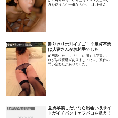
いと思ったら、やっぱりネットの出会い
系を使うのが一番なのかもしれません
ね。事実、限定公開ブログを参考にしな
がらセフレ募集してみたら、チョッと時
間が掛かったけど、ネットで出会ってオ
フパコ出来ました。
割りきりホ別イチゴ！？童貞卒業
童貞卒業体験談【読者投稿】
は人妻さんがお相手でした
前回書いた、ワリキリに関する記事。こ
れが結構反響がありましてね～。数件の
問い合わせがありました。
童貞卒業したいなら出会い系サイ
童貞卒業体験談【読者投稿】
トがイチバン！オフパコを狙え！