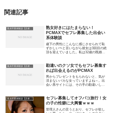
関連記事
熟女好きにはたまらない！
童貞卒業体験談【読者投稿】
PCMAXでセフレ募集した出会い
系体験談
歳下の男性にこんなに感じさせられて恥
ずかしい〜と言いながら彼女は3回目の絶
頂を迎えていました。私は32歳の既婚男
性で、以前から大人の女性への憧れが強
く、2年ぐらい前にPCMAXという出会い
系サイトに登録しました。
勘違いのクソ女でもセフレ募集す
童貞卒業体験談【読者投稿】
れば出会えるのがPCMAX
男からプレゼントをもらわないと、気が
済まないバカな女っていますよね～。出
会い系サイトには、その手の勘違いして
いるバカな女がいます。笑今回は、その
バカ女の出会い系体験談です。メールを
もらって読んでいるうちに頭に来ちゃっ
セフレ募集してオフパコ旅行！女
童貞卒業体験談【読者投稿】
てね。笑本来は、こんなこ...
の子の性癖に大興奮ｗｗｗ
管理人さんの言うとおり、セフレが欲し