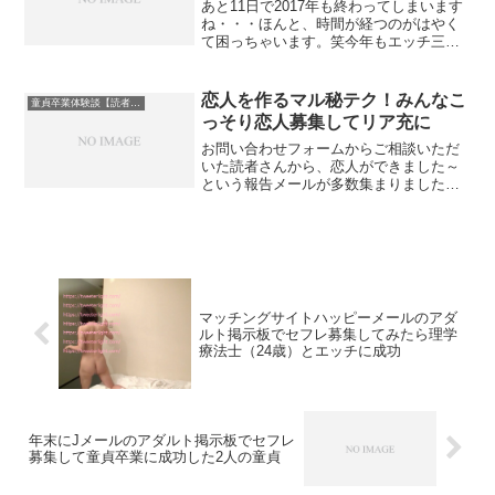
あと11日で2017年も終わってしまいます
ね・・・ほんと、時間が経つのがはやく
て困っちゃいます。笑今年もエッチ三昧
な一年間でしたが、なんかそれはそれで
ちょっとどうなのかなーと最近思うよう
になってきました。笑
恋人を作るマル秘テク！みんなこ
童貞卒業体験談【読者投稿】
っそり恋人募集してリア充に
お問い合わせフォームからご相談いただ
いた読者さんから、恋人ができました～
という報告メールが多数集まりましたの
で、ご紹介していきたいと思います。い
つもと変わらない日常を、少しだけ変え
るだけでリア充になっちゃうんだから、
ほんと便利な世の中になり...
マッチングサイトハッピーメールのアダ
ルト掲示板でセフレ募集してみたら理学
療法士（24歳）とエッチに成功
年末にJメールのアダルト掲示板でセフレ
募集して童貞卒業に成功した2人の童貞