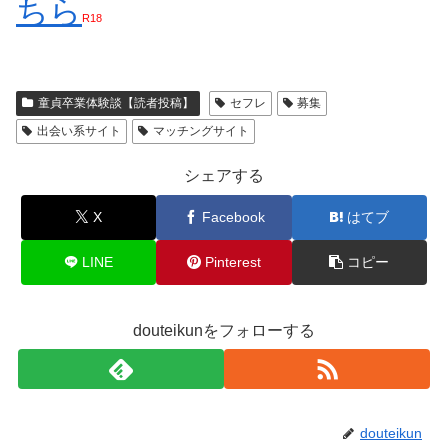
ちら
R18
童貞卒業体験談【読者投稿】
セフレ
募集
出会い系サイト
マッチングサイト
シェアする
X
Facebook
はてブ
LINE
Pinterest
コピー
douteikunをフォローする
douteikun