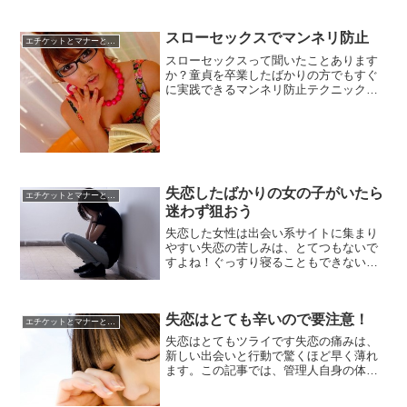
つ、管理人なりの考えをまとめます。※
恋愛は「正解」が1つではありません。最
スローセックスでマンネリ防止
終的には相手の気持ちを重...
エチケットとマナーと常識
スローセックスって聞いたことあります
か？童貞を卒業したばかりの方でもすぐ
に実践できるマンネリ防止テクニックが
コレです！ただがむしゃらに攻めるだけ
がセックスじゃありませんからねー。
失恋したばかりの女の子がいたら
エチケットとマナーと常識
迷わず狙おう
失恋した女性は出会い系サイトに集まり
やすい失恋の苦しみは、とてつもないで
すよね！ぐっすり寝ることもできない
し、食欲もないし、まさに身も心もボロ
ボロ。逆に、だからこそ失恋をしたばか
りの女の子は簡単にお近づきになれま
失恋はとても辛いので要注意！
す。失恋直後の女性心理と、な...
エチケットとマナーと常識
失恋はとてもツライです失恋の痛みは、
新しい出会いと行動で驚くほど早く薄れ
ます。この記事では、管理人自身の体験
をもとに、失恋のどん底からどうやって
立ち直ったのか、そしてなぜ「新しい出