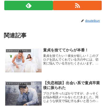
douteikun
関連記事
童貞を捨ててからが本番！
エチケットとマナーと常識
童貞を捨てたい！彼女が欲しい！このブ
ログを読んでくれている方の中には、切
実に悩んでいる方がたくさんいます。で
すが、大丈夫です。
【失恋相談】出会い系で童貞卒業
エチケットとマナーと常識
後に振られた
ブログを作ったばかりですが、さっそく
お悩み相談メールをいただきました。同
じような状況で悩む方も多いと思うの
で、個人が特定されない範囲で共有しつ