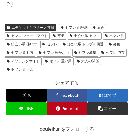
です。
エチケットとマナーと常識
セフレ 距離感
童貞
セフレ フェードアウト
卒業
出会い系 セフレ
出会い系
出会い系 使い方
セフレ
出会い系 トラブル回避
募集
セフレ 別れ方
セフレ 続かない
セフレ募集
セフレ 依存
マッチングサイト
セフレ 重い男
大人の関係
セフレ ルール
シェアする
X
Facebook
はてブ
LINE
Pinterest
コピー
douteikunをフォローする